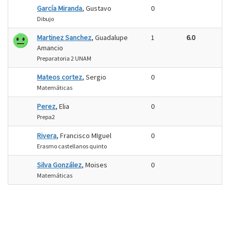
García Miranda
, Gustavo
0
Dibujo
Martinez Sanchez
, Guadalupe
1
6.0
Amancio
Preparatoria 2 UNAM
Mateos cortez
, Sergio
0
Matemáticas
Perez
, Elia
0
Prepa2
Rivera
, Francisco MIguel
0
Erasmo castellanos quinto
Silva González
, Moises
0
Matemáticas